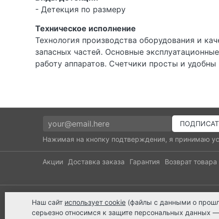
- Детекция по размеру
Техническое исполнение
Технология производства оборудования и ка
запасных частей. Основные эксплуатационные
работу аппаратов. Счетчики просты и удобны
Нажимая на кнопку подтверждения, я принимаю у
Акции
Доставка заказа
Гарантия
Возврат товара
8 800 2018-054
8 800 30
Наш сайт
использует cookie
(файлы с данными о прошл
звонок по России бесплатный
ЗАКАЖИ И 
серьезно относимся к защите персональных данных —