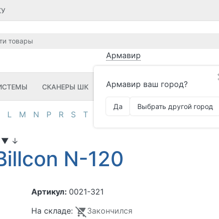
КУ
Армавир
Армавир ваш город?
ИСТЕМЫ
СКАНЕРЫ ШК
ПРИНТЕРЫ ШК
ПО
ЗИП
Да
Выбрать другой город
L
M
N
P
R
S
T
U
V
Z
А
Д
И
К
М
О
П
т
▼
↓
illcon N-120
Артикул:
0021-321
На складе:
Закончился