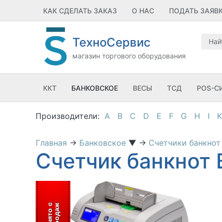
КАК СДЕЛАТЬ ЗАКАЗ
О НАС
ПОДАТЬ ЗАЯВ
ТехноСервис
магазин торгового оборудования
ККТ
БАНКОВСКОЕ
ВЕСЫ
ТСД
POS-С
A
B
C
D
E
F
G
H
I
K
Главная
→
Банковское
▼
→
Счетчики банкно
Счетчик банкнот B
С
н
я
т
о
с
п
р
о
д
а
ж