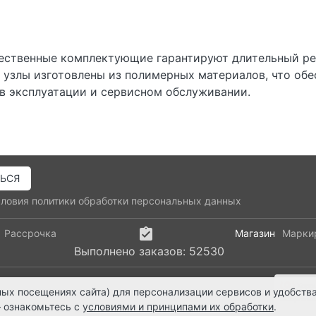
чественные комплектующие гарантируют длительный ре
 узлы изготовлены из полимерных материалов, что об
 в эксплуатации и сервисном обслуживании.
словия
политики обработки персональных данных
Рассрочка
Магазин
Марки
Выполнено заказов: 52530
04-328
ts@ts21.ru
ых посещениях сайта) для персонализации сервисов и удобства
ЗАБЕРИ СЕГОДНЯ!
напишите нам
 ознакомьтесь с
условиями и принципами их обработки
.