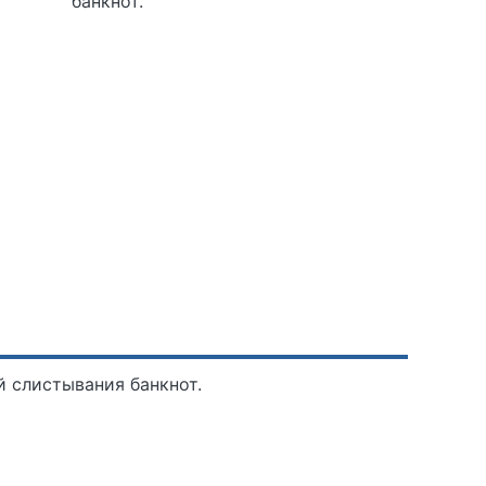
банкнот.
й слистывания банкнот.