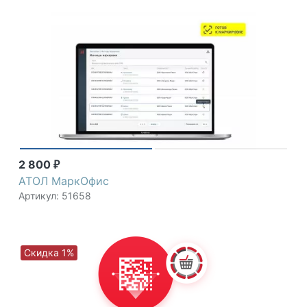
2 800
₽
АТОЛ МаркОфис
Артикул: 51658
Скидка 1%