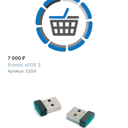
7 000
₽
Frontol xPOS 3
Артикул: S359