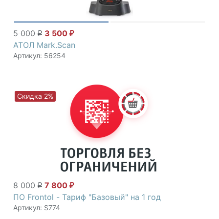
Атол
|
frontol
5 000
3 500
₽
₽
АТОЛ Mark.Scan
Артикул: 56254
Скидка 2%
8 000
7 800
₽
₽
ПО Frontol - Тариф "Базовый" на 1 год
Артикул: S774