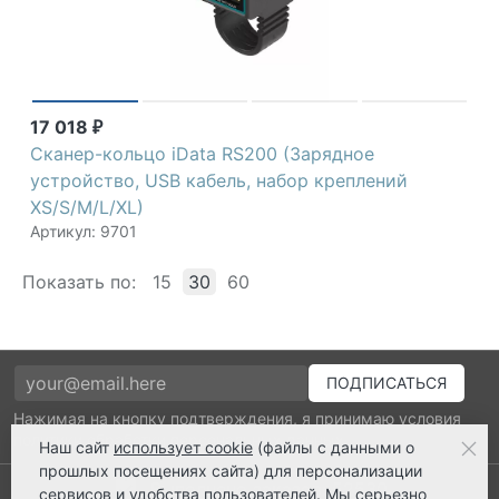
17 018
₽
Сканер-кольцо iData RS200 (Зарядное
устройство, USB кабель, набор креплений
XS/S/M/L/XL)
Артикул: 9701
Показать по:
15
30
60
Нажимая на кнопку подтверждения, я принимаю условия
политики обработки персональных данных
Наш сайт
использует cookie
(файлы с данными о
прошлых посещениях сайта) для персонализации
Выполнено заказов: 52530
сервисов и удобства пользователей. Мы серьезно