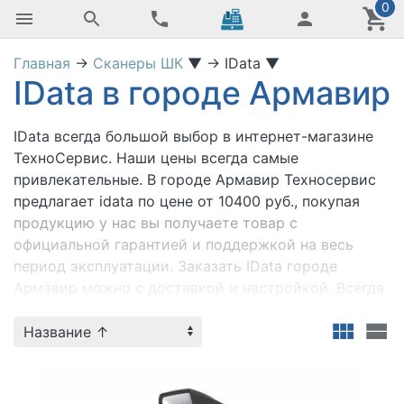
0
Главная
→
Сканеры ШК
▼
→
IData
▼
IData в городе Армавир
IData
всегда большой выбор в интернет-магазине
ТехноСервис. Наши цены всегда самые
привлекательные. В городе Армавир Техносервис
предлагает idata по цене от 10400 руб., покупая
продукцию у нас вы получаете товар с
официальной гарантией и поддержкой на весь
период эксплуатации. Заказать IData городе
Армавир можно с доставкой и настройкой. Всегда
для вас специальные предложения и акции. Мы
всегда готовы ответить на ваши вопросы по
телефону +7 (800) 2018-054.