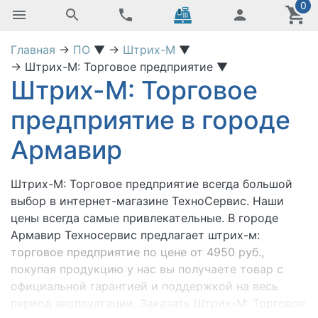
0
Главная
→
ПО
▼
→
Штрих-М
▼
→
Штрих-М: Торговое предприятие
▼
Штрих-М: Торговое
предприятие в городе
Армавир
Штрих-М: Торговое предприятие
всегда большой
выбор в интернет-магазине ТехноСервис. Наши
цены всегда самые привлекательные. В городе
Армавир Техносервис предлагает штрих-м:
торговое предприятие по цене от 4950 руб.,
покупая продукцию у нас вы получаете товар с
официальной гарантией и поддержкой на весь
период эксплуатации. Заказать Штрих-М: Торговое