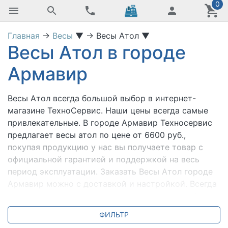
0
Главная
→
Весы
▼
→
Весы Атол
▼
Весы Атол в городе
Армавир
Весы Атол
всегда большой выбор в интернет-
магазине ТехноСервис. Наши цены всегда самые
привлекательные. В городе Армавир Техносервис
предлагает весы атол по цене от 6600 руб.,
покупая продукцию у нас вы получаете товар с
официальной гарантией и поддержкой на весь
период эксплуатации. Заказать Весы Атол городе
Армавир можно с доставкой и настройкой. Всегда
для вас специальные предложения и акции. Мы
всегда готовы ответить на ваши вопросы по
ФИЛЬТР
телефону +7 (800) 2018-054.