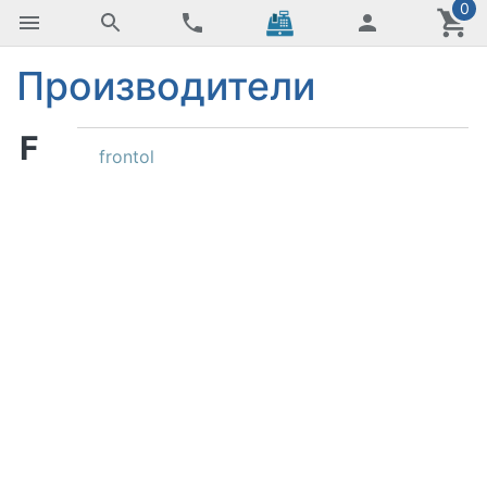
0
Производители
F
frontol