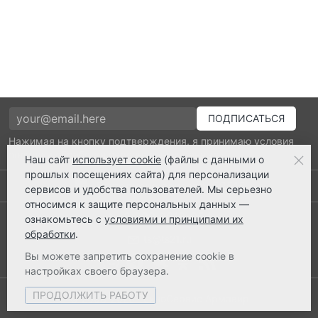
Нажимая на кнопку подтверждения, я принимаю условия
политики обработки персональных данных
Наш сайт
использует cookie
(файлы с данными о
прошлых посещениях сайта) для персонализации
Выполнено заказов: 52515
сервисов и удобства пользователей. Мы серьезно
относимся к защите персональных данных —
8 800 2018-054
ознакомьтесь с
условиями и принципами их
обработки
.
ts@ts21.ru
Вы можете запретить сохранение cookie в
настройках своего браузера.
ПРОДОЛЖИТЬ РАБОТУ
© 2003-2026 ТехноСервис Армавир