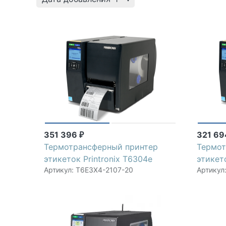
351 396
321 6
₽
Термотрансферный принтер
Термот
этикеток Printronix T6304e
этикет
Артикул: T6E3X4-2107-20
Артикул