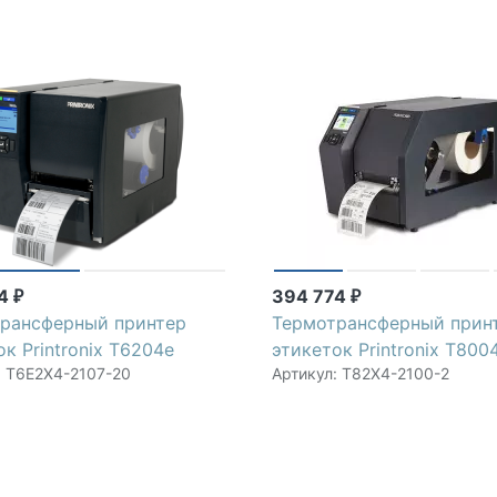
94
394 774
₽
₽
рансферный принтер
Термотрансферный прин
ок Printronix T6204e
этикеток Printronix T800
: T6E2X4-2107-20
Артикул: T82X4-2100-2