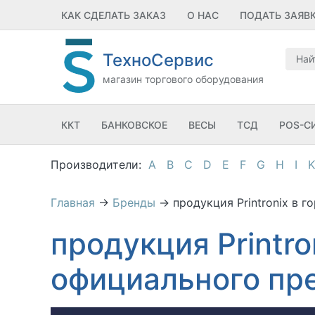
КАК СДЕЛАТЬ ЗАКАЗ
О НАС
ПОДАТЬ ЗАЯВ
ТехноСервис
магазин торгового оборудования
ККТ
БАНКОВСКОЕ
ВЕСЫ
ТСД
POS-С
A
B
C
D
E
F
G
H
I
K
Главная
→
Бренды
→
продукция Printronix в 
продукция Printro
официального пр