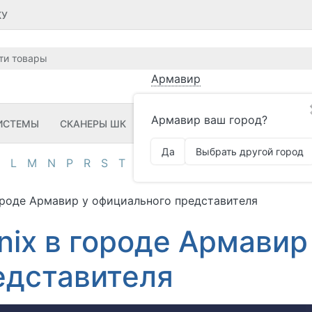
КУ
Армавир
Армавир ваш город?
ИСТЕМЫ
СКАНЕРЫ ШК
ПРИНТЕРЫ ШК
ПО
ЗИП
Да
Выбрать другой город
L
M
N
P
R
S
T
U
V
Z
А
Д
И
К
М
О
П
городе Армавир у официального представителя
nix в городе Армавир
едставителя