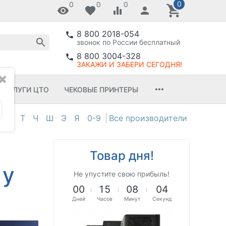
0
0
0
0
8 800 2018-054
звонок по России бесплатный
8 800 3004-328
ЗАКАЖИ И ЗАБЕРИ СЕГОДНЯ!
✖
УСЛУГИ ЦТО
ЧЕКОВЫЕ ПРИНТЕРЫ
С
Т
Ч
Ш
Э
Я
0-9
Товар дня!
 у
Не упустите свою прибыль!
0
0
1
5
0
8
0
3
:
:
:
Дней
Часов
Минут
Секунд