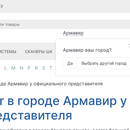
КУ
Армавир
Армавир ваш город?
ИСТЕМЫ
СКАНЕРЫ ШК
ПРИНТЕРЫ ШК
ПО
ЗИП
Да
Выбрать другой город
L
M
N
P
R
S
T
U
V
Z
А
Д
И
К
М
О
П
оде Армавир у официального представителя
 в городе Армавир у
едставителя