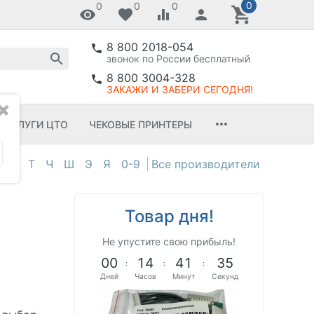
0
0
0
0
8 800 2018-054
звонок по России бесплатный
8 800 3004-328
ЗАКАЖИ И ЗАБЕРИ СЕГОДНЯ!
✖
УСЛУГИ ЦТО
ЧЕКОВЫЕ ПРИНТЕРЫ
С
Т
Ч
Ш
Э
Я
0-9
Товар дня!
Не упустите свою прибыль!
0
0
1
4
4
1
3
4
:
:
:
Дней
Часов
Минут
Секунд