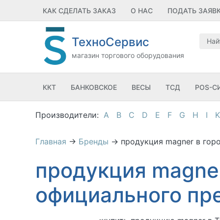
КАК СДЕЛАТЬ ЗАКАЗ
О НАС
ПОДАТЬ ЗАЯВ
ТехноСервис
магазин торгового оборудования
ККТ
БАНКОВСКОЕ
ВЕСЫ
ТСД
POS-С
A
B
C
D
E
F
G
H
I
K
Главная
→
Бренды
→
продукция magner в гор
продукция magner
официального пр