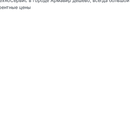
ехноСервис в городе Армавир дешево, всегда большой
рентные цены