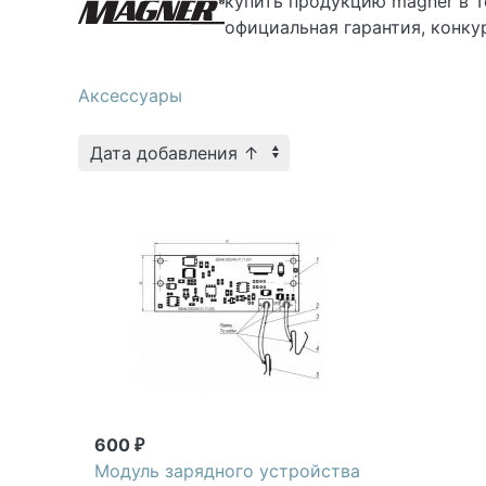
купить
продукцию magner в
Т
официальная гарантия, конку
Аксессуары
600
₽
Модуль зарядного устройства