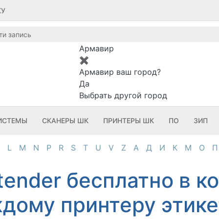
КУ
Армавир
✖
Армавир ваш город?
Да
Выбрать другой город
ИСТЕМЫ
СКАНЕРЫ ШК
ПРИНТЕРЫ ШК
ПО
ЗИП
L
M
N
P
R
S
T
U
V
Z
А
Д
И
К
М
О
П
tender бесплатно в к
дому принтеру этике