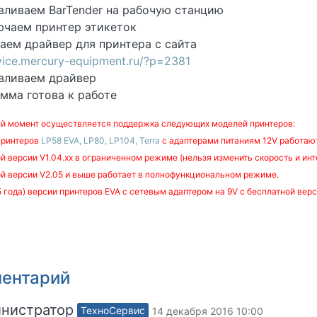
авливаем BarTender на рабочую станцию
ючаем принтер этикеток
ваем драйвер для принтера с сайта
rvice.mercury-equipment.ru/?p=2381
авливаем драйвер
амма готова к работе
ый момент осуществляется поддержка следующих моделей принтеров:
принтеров
LP58 EVA, LP80, LP104, Terra
с адаптерами питаниям 12V работают
й версии V1.04.xx в ограниченном режиме (нельзя изменить скорость и инт
ой версии V2.05 и выше работает в полнофункциональном режиме.
 года) версии принтеров EVA с сетевым адаптером на 9V с бесплатной верс
ментарий
нистратор
ТехноСервис
14 декабря 2016 10:00