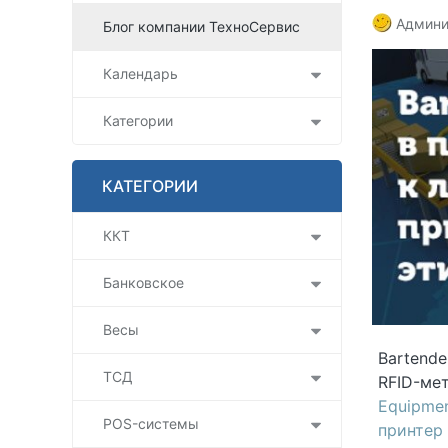
Админи
Блог компании ТехноСервис
Календарь
Категории
КАТЕГОРИИ
ККТ
Банковское
Весы
Bartende
ТСД
RFID-ме
Equipme
POS-системы
принтер