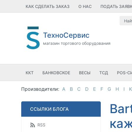
КАК СДЕЛАТЬ ЗАКАЗ
О НАС
ПОДАТЬ ЗАЯВ
ТехноСервис
магазин торгового оборудования
ККТ
БАНКОВСКОЕ
ВЕСЫ
ТСД
POS-С
A
B
C
D
E
F
G
H
I
K
Bar
ССЫЛКИ БЛОГА
каж
RSS