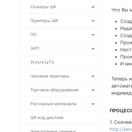
Сканеры ШК
Что Вы 
Принтеры ШК
Созд
Реда
ПО
Созд
Прои
ЗИП
Наст
Прои
Услуги ЦТО
И мн
Чековые принтеры
Теперь 
автомат
Торговое оборудование
индивид
Расходные материалы
ПРОЦЕС
QR-код дисплеи
1. Скачи
http://se
Электронные ценники