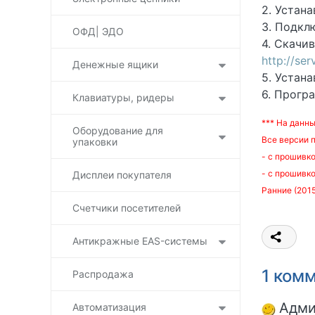
2. Устан
3. Подкл
ОФД| ЭДО
4. Скачи
http://se
Денежные ящики
5. Устан
6. Прогр
Клавиатуры, ридеры
*** На данн
Оборудование для
Все версии 
упаковки
- c прошивко
- c прошивк
Дисплеи покупателя
Ранние (2015
Счетчики посетителей
Антикражные EAS-системы
1 ком
Распродажа
Адми
Автоматизация