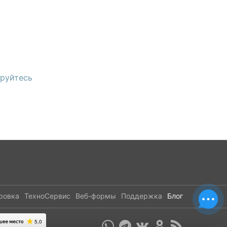
ируйтесь
ровка
ТехноСервис
Веб-формы
Поддержка
Блог