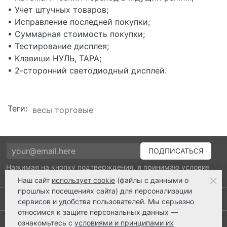
• Учет штучных товаров;
• Исправление последней покупки;
• Суммарная стоимость покупки;
• Тестирование дисплея;
• Клавиши НУЛЬ, ТАРА;
• 2-сторонний светодиодный дисплей.
Теги:
весы торговые
Нажимая на кнопку подтверждения, я принимаю условия
политики обработки персональных данных
Наш сайт
использует cookie
(файлы с данными о
прошлых посещениях сайта) для персонализации
Выполнено заказов: 52520
сервисов и удобства пользователей. Мы серьезно
относимся к защите персональных данных —
8 800 2018-054
ознакомьтесь с
условиями и принципами их